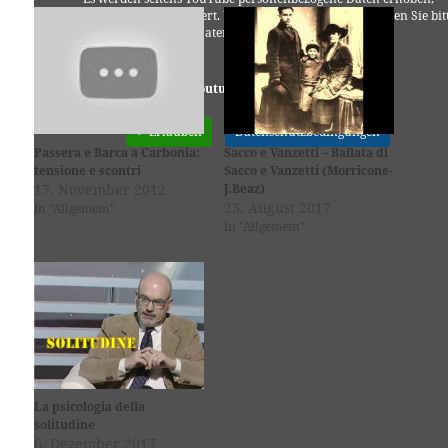
verarbeitet und gespeichert. Welche Daten genau entnehmen Sie bit
den Datenschutzbedingungen.
Youtube
ist deaktiviert.
✓ Erlauben
Datenschutzbedingungen
Passera e Barca a Carbonia:
Sacco e Vanzetti – Ballata di
tensione e scontri
Sacco e Vanzetti (Morricone-
17. November 2012
J.Beaz)
23. August 2017
In "Allgemein"
In "Allgemein"
La psicologia della
solitudine
6. Dezember 2017