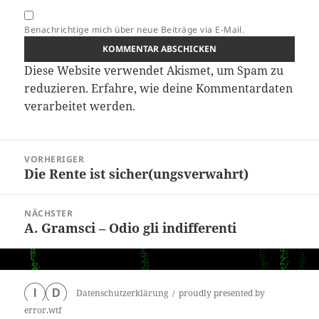
Benachrichtige mich über neue Beiträge via E-Mail.
Diese Website verwendet Akismet, um Spam zu
reduzieren.
Erfahre, wie deine Kommentardaten
verarbeitet werden.
Beitragsnavigation
VORHERIGER
Die Rente ist sicher(ungsverwahrt)
Vorheriger
Beitrag:
NÄCHSTER
A. Gramsci – Odio gli indifferenti
Nächster
Beitrag:
Datenschutzerklärung
proudly presented by
I
D
error.wtf