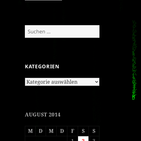
Suchen
nach:
KATEGORIEN
Kategorien
AUGUST 2014
M
D
M
D
F
S
S
1
2
3