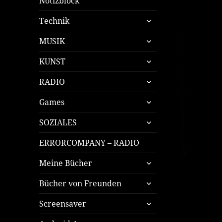
Notizblock
untermenü
Technik
öffnen
untermenü
MUSIK
öffnen
untermenü
KUNST
öffnen
untermenü
RADIO
öffnen
untermenü
Games
öffnen
untermenü
SOZIALES
öffnen
ERRORCOMPANY – RADIO
untermenü
Meine Bücher
öffnen
untermenü
Bücher von Freunden
öffnen
untermenü
Screensaver
öffnen