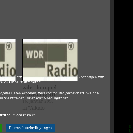
C, 901 Cherry Ave., San Bruno, CA 94066, USA) benötigen wir
DSGVO Ihre Zustimmung.
wdr – hörspiel –
ogene Daten erhoben, verarbeitet und gespeichert. Welche
lauschangriff
n Sie bitte den Datenschutzbedingungen.
16. Januar 2016
In "Aikido"
utube
ist deaktiviert.
Datenschutzbedingungen