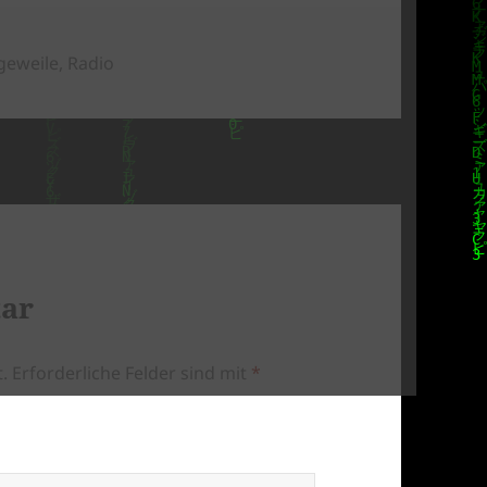
geweile
,
Radio
tar
.
Erforderliche Felder sind mit
*