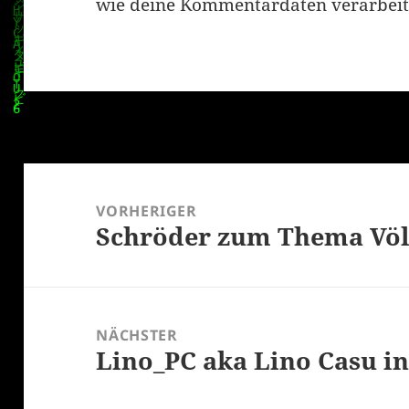
wie deine Kommentardaten verarbeit
Beitragsnavigation
VORHERIGER
Schröder zum Thema Völ
Vorheriger
Beitrag:
NÄCHSTER
Lino_PC aka Lino Casu i
Nächster
Beitrag: