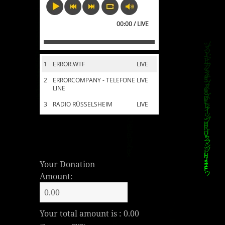
00:00 / LIVE
1
ERROR.WTF
LIVE
2
ERRORCOMPANY - TELEFONE
LIVE
LINE
3
RADIO RÜSSELSHEIM
LIVE
Your Donation
Amount:
Your total amount is :
0.00