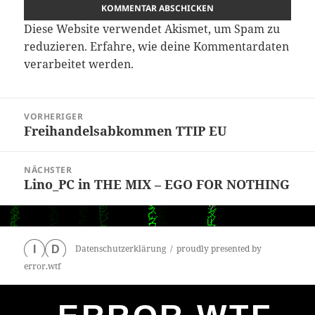
Diese Website verwendet Akismet, um Spam zu
reduzieren.
Erfahre, wie deine Kommentardaten
verarbeitet werden.
Beitragsnavigation
VORHERIGER
Freihandelsabkommen TTIP EU
Vorheriger
Beitrag:
NÄCHSTER
Lino_PC in THE MIX – EGO FOR NOTHING
Nächster
Beitrag:
Datenschutzerklärung
proudly presented by
I
D
error.wtf