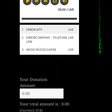
00:00 / LIVE
1
ERROR.WTF
LIVE
2
ERRORCOMPANY - TELEFONE
LIVE
LINE
3
RADIO RÜSSELSHEIM
LIVE
Your Donation
Amount:
Your total amount is :
0.00
(Currency: EUR)