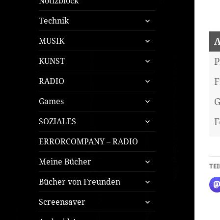
Notizblock
untermenü
Technik
öffnen
untermenü
A
MUSIK
öffnen
untermenü
P
KUNST
öffnen
untermenü
F
RADIO
öffnen
untermenü
G
Games
öffnen
untermenü
F
SOZIALES
öffnen
ERRORCOMPANY – RADIO
untermenü
Meine Bücher
TEI
öffnen
untermenü
Bücher von Freunden
öffnen
untermenü
Screensaver
öffnen