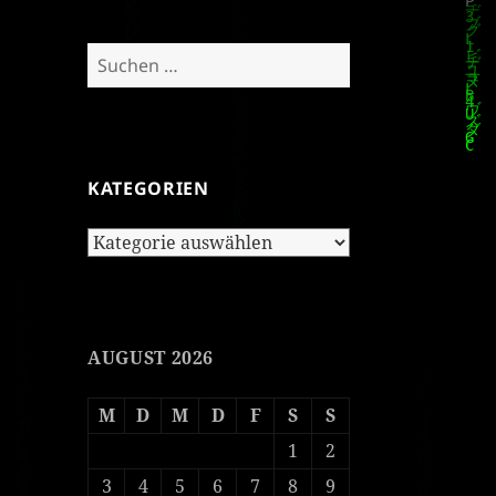
Suchen
nach:
KATEGORIEN
Kategorien
AUGUST 2026
M
D
M
D
F
S
S
1
2
3
4
5
6
7
8
9