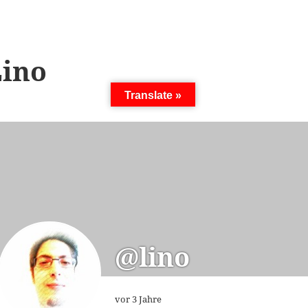
Lino
Translate »
@lino
vor 3 Jahre