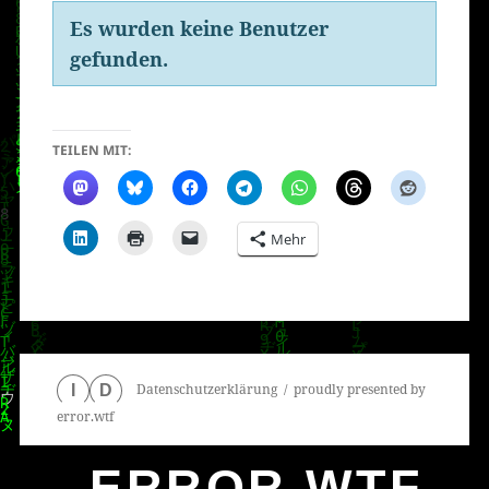
Freunde
Es wurden keine Benutzer
gefunden.
TEILEN MIT:
Mehr
Datenschutzerklärung
proudly presented by
I
D
error.wtf
ERROR.WTF