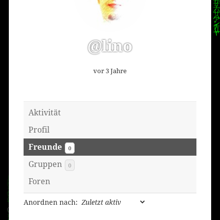
@lino
vor 3 Jahre
Aktivität
Profil
Freunde
0
Gruppen
0
Foren
Anordnen nach: