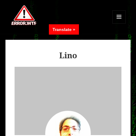
MENÜ
Translate »
UND
ERROR.WTF
WIDGETS
Lino