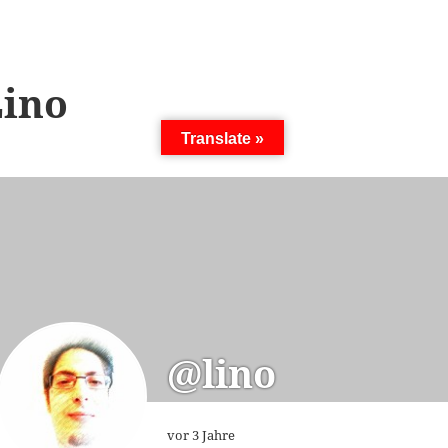
Lino
Translate »
@lino
vor 3 Jahre