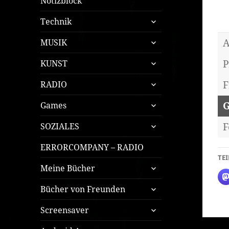
Notizblock
untermenü
Technik
öffnen
untermenü
A
MUSIK
öffnen
untermenü
P
KUNST
öffnen
untermenü
F
RADIO
öffnen
untermenü
Games
öffnen
untermenü
F
SOZIALES
öffnen
ERRORCOMPANY – RADIO
TEI
untermenü
Meine Bücher
öffnen
untermenü
Bücher von Freunden
öffnen
untermenü
Screensaver
öffnen