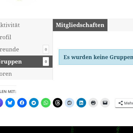
ktivität
Mitgliedschaften
rofil
reunde
0
Gruppen
Es wurden keine Gruppen
Gruppen
0
des
oren
Mitglieds
LEN MIT:
Meh