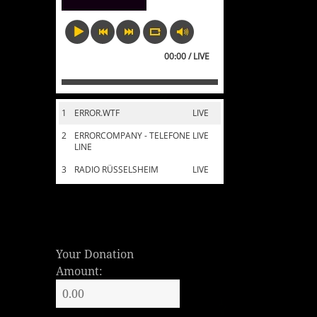
00:00 / LIVE
1
ERROR.WTF
LIVE
2
ERRORCOMPANY - TELEFONE
LIVE
LINE
3
RADIO RÜSSELSHEIM
LIVE
Your Donation
Amount: