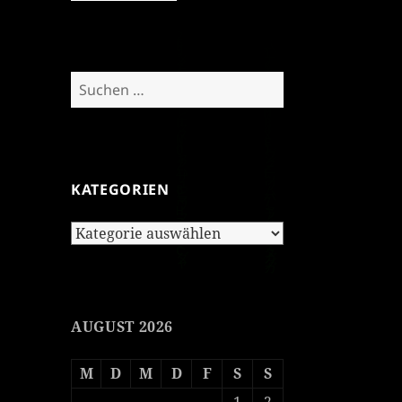
Suchen
nach:
KATEGORIEN
Kategorien
AUGUST 2026
M
D
M
D
F
S
S
1
2