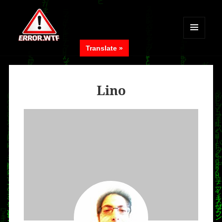
MENÜ
Translate »
UND
ERROR.WTF
WIDGETS
Lino