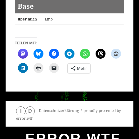
Base
über mich
Lino
TEILEN MIT:
Mehr
Datenschutzerklärung
proudly presented by
I
D
error.wtf
ERROR.WTF