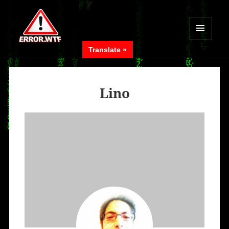
MENÜ
Translate »
UND
ERROR.WTF
WIDGETS
Lino