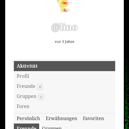
@lino
vor 3 Jahre
Aktivität
Profil
Freunde
0
Gruppen
0
Foren
Persönlich
Erwähnungen
Favoriten
Freunde
Gruppen