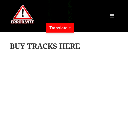
MENÜ
Translate »
UND
ERROR.WTF
WIDGETS
BUY TRACKS HERE