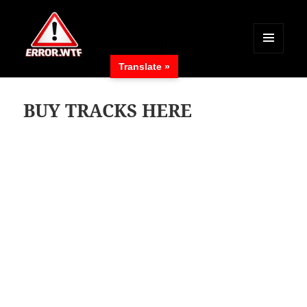
MENÜ
Translate »
UND
ERROR.WTF
WIDGETS
BUY TRACKS HERE