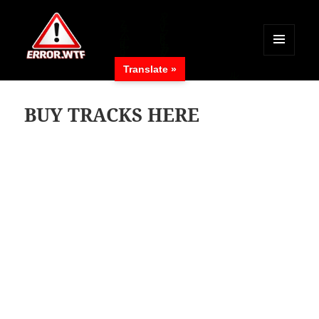
MENÜ
Translate »
UND
ERROR.WTF
WIDGETS
BUY TRACKS HERE