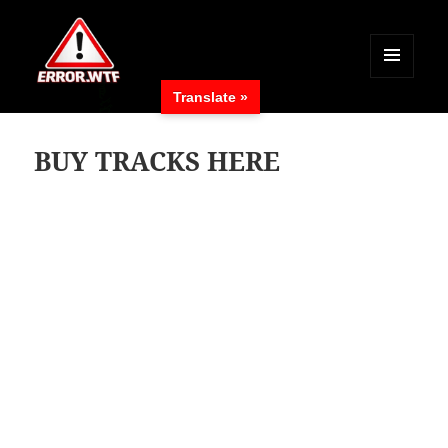
MENÜ
Translate »
UND
ERROR.WTF
WIDGETS
BUY TRACKS HERE