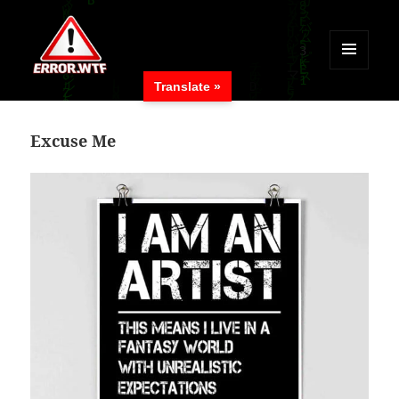
MENÜ
Translate »
UND
ERROR.WTF
WIDGETS
Excuse Me