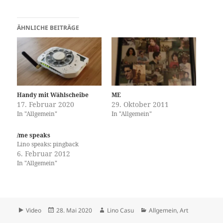
ÄHNLICHE BEITRÄGE
Handy mit Wählscheibe
ME
17. Februar 2020
29. Oktober 2011
In "Allgemein"
In "Allgemein"
/me speaks
Lino speaks: pingback
6. Februar 2012
In "Allgemein"
Format
Veröffentlicht
Autor
Kategorien
Video
28. Mai 2020
Lino Casu
Allgemein
,
Art
am