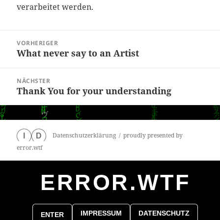
verarbeitet werden.
Beitragsnavigation
VORHERIGER
What never say to an Artist
Vorheriger
Beitrag:
NÄCHSTER
Thank You for your understanding
Nächster
Beitrag:
Datenschutzerklärung
proudly presented by
I
D
error.wtf
ERROR.WTF
0
particles
IMPRESSUM
DATENSCHUTZ
ENTER