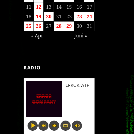
11
12
13
14
15
16
17
18
19
20
21
22
23
24
25
26
27
28
29
30
31
« Apr.
Juni »
RADIO
ERROR.WTF