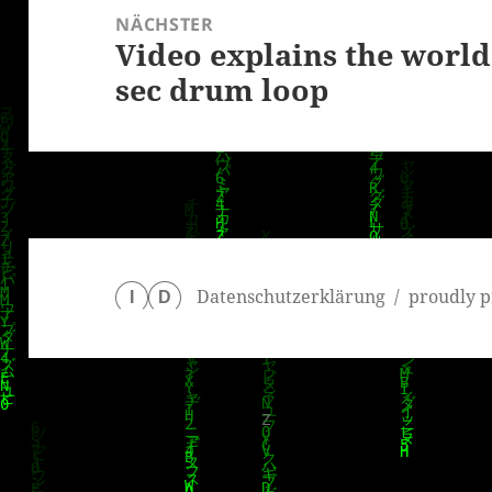
NÄCHSTER
Video explains the world
Nächster
sec drum loop
Beitrag:
Datenschutzerklärung
proudly p
I
D