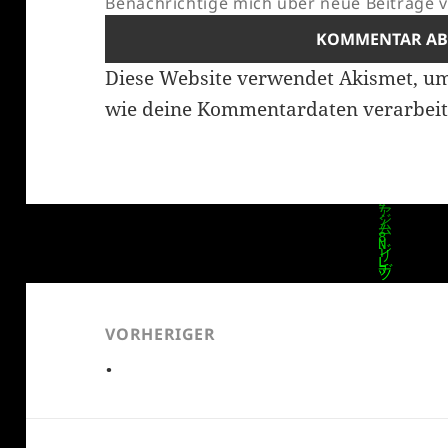
Benachrichtige mich über neue Beiträge vi
Diese Website verwendet Akismet, u
wie deine Kommentardaten verarbeit
Beitragsnavigation
VORHERIGER
.
Vorheriger
Beitrag: