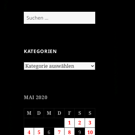
Suchen
nach:
KATEGORIEN
Kategorien
MAI 2020
M
D
M
D
F
S
S
1
2
3
4
5
6
7
8
9
10