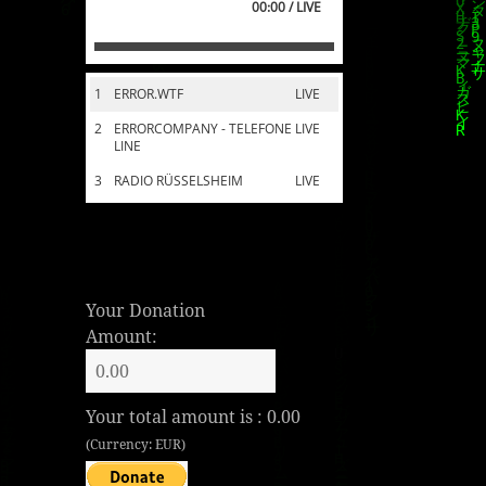
00:00 / LIVE
1
ERROR.WTF
LIVE
2
ERRORCOMPANY - TELEFONE
LIVE
LINE
3
RADIO RÜSSELSHEIM
LIVE
Your Donation
Amount:
Your total amount is :
0.00
(Currency: EUR)