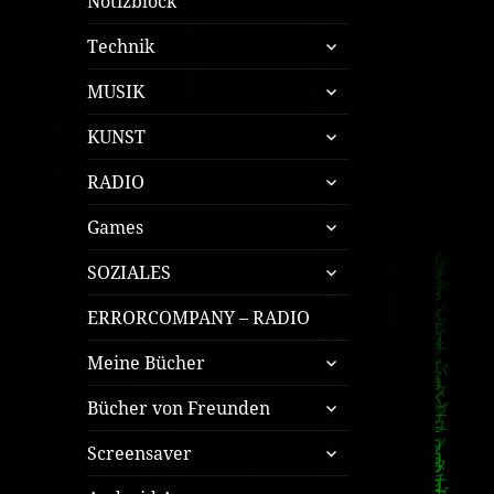
Notizblock
untermenü
Technik
öffnen
untermenü
MUSIK
öffnen
untermenü
KUNST
öffnen
untermenü
RADIO
öffnen
untermenü
Games
öffnen
untermenü
SOZIALES
öffnen
ERRORCOMPANY – RADIO
untermenü
Meine Bücher
öffnen
untermenü
Bücher von Freunden
öffnen
untermenü
Screensaver
öffnen