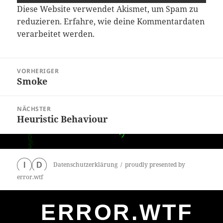
Diese Website verwendet Akismet, um Spam zu
reduzieren.
Erfahre, wie deine Kommentardaten
verarbeitet werden.
Beitragsnavigation
VORHERIGER
Smoke
Vorheriger
Beitrag:
NÄCHSTER
Heuristic Behaviour
Nächster
Beitrag:
Datenschutzerklärung
proudly presented by
I
D
error.wtf
ERROR.WTF
0
particles