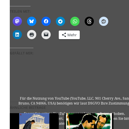
TEILEN MIT:
Mehr
GEFÄLLT MIR:
Für die Nutzung von YouTube (YouTube, LLC, 901 Cherry Ave., San
Bruno, CA 94066, USA) benötigen wir laut DSGVO Ihre Zustimmung
ÄHNLICHE BEITRÄGE
Es werden seitens YouTube personenbezogene Daten erhoben,
verarbeitet und gespeichert. Welche Daten genau entnehmen Sie bit
den Datenschutzbedingungen.