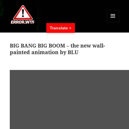
MENÜ
Translate »
UND
ERROR.WTF
WIDGETS
BIG BANG BIG BOOM – the new wall-
painted animation by BLU