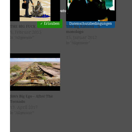
Youtube
ist deaktiviert.
✓ Erlauben
Datenschutzbedingungen
THE BIG FUCK
The Big Kahuna – Il
9. Februar 2015
monologo
15. Januar 2012
In "Allgemein"
In "Allgemein"
Jim’s Big Ego – After The
Tornado
19. April 2017
In "Allgemein"