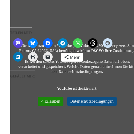
TEILEN MIT:
Für die Nutzung von YouTube (YouTube, LLC, 901 Cherry Ave., San
Bruno, CA 94066, USA) benötigen wir laut DSGVO Ihre Zustimmung
Mehr
Es werden seitens YouTube personenbezogene Daten erhoben,
verarbeitet und gespeichert. Welche Daten genau entnehmen Sie bit
den Datenschutzbedingungen.
GEFÄLLT MIR:
Youtube
ist deaktiviert.
✓ Erlauben
Datenschutzbedingungen