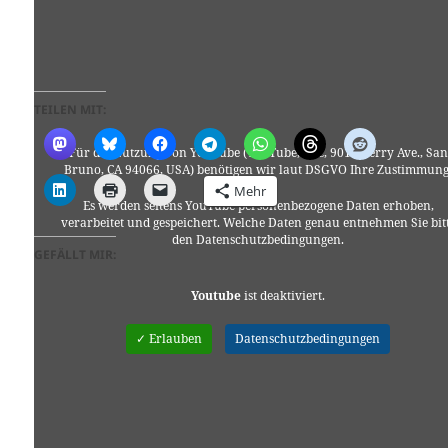
TEILEN MIT:
Für die Nutzung von YouTube (YouTube, LLC, 901 Cherry Ave., San
Bruno, CA 94066, USA) benötigen wir laut DSGVO Ihre Zustimmung
Mehr
Es werden seitens YouTube personenbezogene Daten erhoben,
verarbeitet und gespeichert. Welche Daten genau entnehmen Sie bit
den Datenschutzbedingungen.
GEFÄLLT MIR:
Youtube
ist deaktiviert.
✓ Erlauben
Datenschutzbedingungen