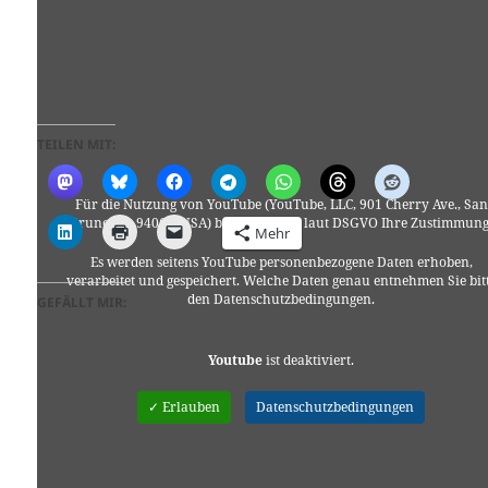
TEILEN MIT:
Für die Nutzung von YouTube (YouTube, LLC, 901 Cherry Ave., San
Bruno, CA 94066, USA) benötigen wir laut DSGVO Ihre Zustimmung
Mehr
Es werden seitens YouTube personenbezogene Daten erhoben,
verarbeitet und gespeichert. Welche Daten genau entnehmen Sie bit
den Datenschutzbedingungen.
GEFÄLLT MIR:
Youtube
ist deaktiviert.
✓ Erlauben
Datenschutzbedingungen