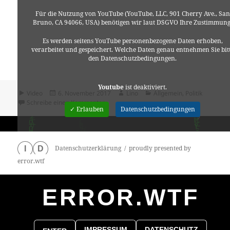
Für die Nutzung von YouTube (YouTube, LLC, 901 Cherry Ave., San
Bruno, CA 94066, USA) benötigen wir laut DSGVO Ihre Zustimmung
Es werden seitens YouTube personenbezogene Daten erhoben,
verarbeitet und gespeichert. Welche Daten genau entnehmen Sie bit
den Datenschutzbedingungen.
Youtube
ist deaktiviert.
Format
Veröffentlicht
Autor
Kategorien
Video
6. November 2017
Lino
Allgemein
,
Politik
am
zu Paradise Papers zeigen heikle Verstrick
Schreibe einen Kommentar
✓ Erlauben
Datenschutzbedingungen
Datenschutzerklärung
proudly presented by
I
D
error.wtf
ERROR.WTF
0
particles
IMPRESSUM
DATENSCHUTZ