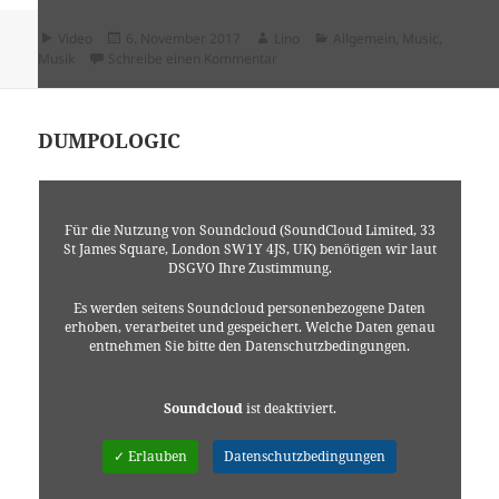
Format
Veröffentlicht
Autor
Kategorien
Video
6. November 2017
Lino
Allgemein
,
Music
,
am
zu Bots – Aufstehn
Musik
Schreibe einen Kommentar
DUMPOLOGIC
Für die Nutzung von Soundcloud (SoundCloud Limited, 33
St James Square, London SW1Y 4JS, UK) benötigen wir laut
DSGVO Ihre Zustimmung.
Es werden seitens Soundcloud personenbezogene Daten
erhoben, verarbeitet und gespeichert. Welche Daten genau
entnehmen Sie bitte den Datenschutzbedingungen.
Soundcloud
ist deaktiviert.
✓ Erlauben
Datenschutzbedingungen