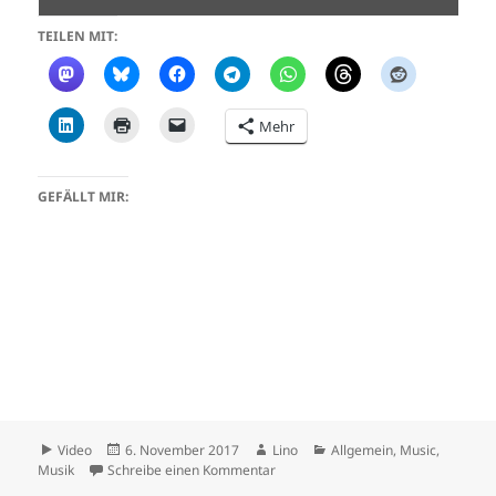
TEILEN MIT:
Mehr
GEFÄLLT MIR:
Format
Veröffentlicht
Autor
Kategorien
Video
6. November 2017
Lino
Allgemein
,
Music
,
am
zu DUMPOLOGIC
Musik
Schreibe einen Kommentar