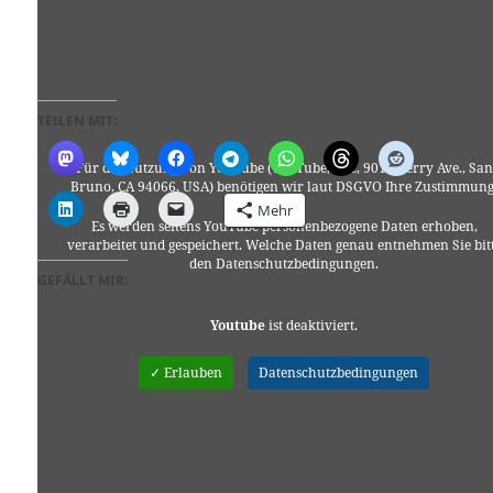
TEILEN MIT:
Für die Nutzung von YouTube (YouTube, LLC, 901 Cherry Ave., San
Bruno, CA 94066, USA) benötigen wir laut DSGVO Ihre Zustimmung
Mehr
Es werden seitens YouTube personenbezogene Daten erhoben,
verarbeitet und gespeichert. Welche Daten genau entnehmen Sie bit
den Datenschutzbedingungen.
GEFÄLLT MIR:
Youtube
ist deaktiviert.
✓ Erlauben
Datenschutzbedingungen