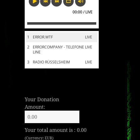
00:00 / LIVE
1
ERROR.WTF
LIVE
2
ERRORCOMPANY - TELEFONE
LIVE
LINE
3
RADIO RÜSSELSHEIM
LIVE
Your Donation
Amount:
Your total amount is :
0.00
(Currency: EUR)