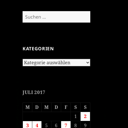
Suchen
nach:
KATEGORIEN
Kategorien
JULI 2017
M
D
M
D
F
S
S
1
2
3
4
5
6
7
8
9