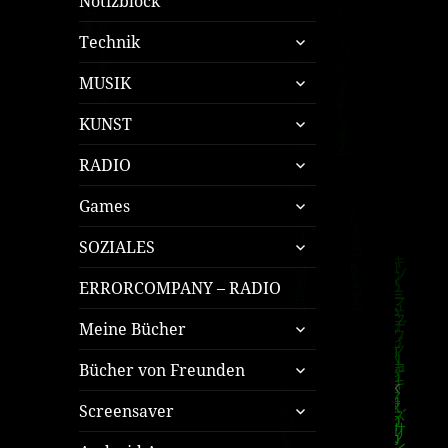
Notizblock
untermenü
Technik
öffnen
untermenü
MUSIK
öffnen
untermenü
KUNST
öffnen
untermenü
RADIO
öffnen
untermenü
Games
öffnen
untermenü
SOZIALES
öffnen
ERRORCOMPANY – RADIO
untermenü
Meine Bücher
öffnen
untermenü
Bücher von Freunden
öffnen
untermenü
Screensaver
öffnen