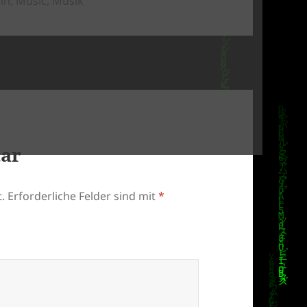
in
,
Music
,
Musik
tar
.
Erforderliche Felder sind mit
*