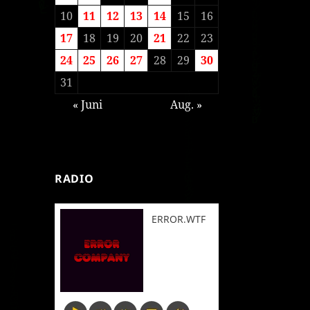
10
11
12
13
14
15
16
17
18
19
20
21
22
23
24
25
26
27
28
29
30
31
« Juni
Aug. »
RADIO
ERROR.WTF