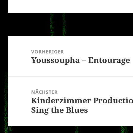
Beitragsnavigation
VORHERIGER
Youssoupha – Entourage
Vorheriger
Beitrag:
NÄCHSTER
Kinderzimmer Productions
Nächster
Sing the Blues
Beitrag: