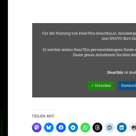
Für die Nutzung von HearThis (hearthis.at, Annaberg
laut DSGVO Ihre Z
Es werden seitens HearThis personenbezogene Daten e
Daten genau entnehmen Sie bitte d
Hearthis
ist dea
✓ Erlauben
Datensc
TEILEN MIT: