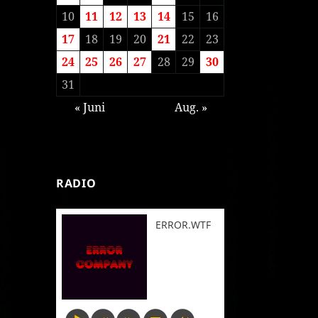
10
11
12
13
14
15
16
17
18
19
20
21
22
23
24
25
26
27
28
29
30
31
« Juni
Aug. »
RADIO
ERROR.WTF