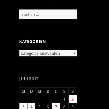
Suchen
nach:
KATEGORIEN
Kategorien
JULI 2017
M
D
M
D
F
S
S
1
2
3
4
5
6
7
8
9