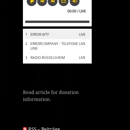
00:00 / LIVE
1
ERROR.WTF
LIVE
2
ERRORCOMPANY - TELEFONE
LIVE
LINE
3
RADIO RÜSSELSHEIM
LIVE
Read article for donation
information.
RSS – Beiträge