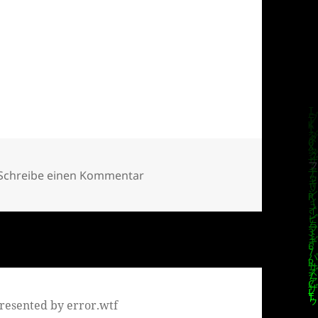
zu Lino Casu in THE MIX – Push 
Schreibe einen Kommentar
resented by error.wtf