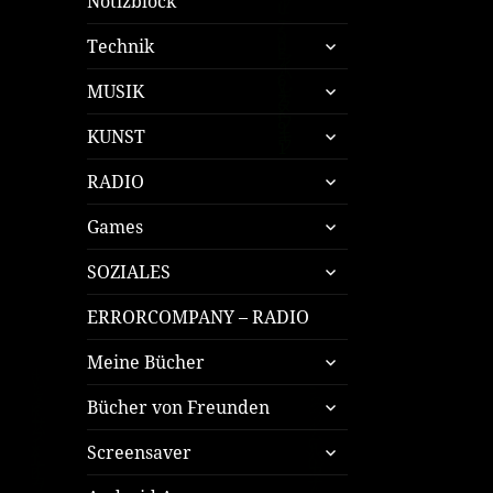
Notizblock
untermenü
Technik
öffnen
untermenü
MUSIK
öffnen
untermenü
KUNST
öffnen
untermenü
RADIO
öffnen
untermenü
Games
öffnen
untermenü
SOZIALES
öffnen
ERRORCOMPANY – RADIO
untermenü
Meine Bücher
öffnen
untermenü
Bücher von Freunden
öffnen
untermenü
Screensaver
öffnen