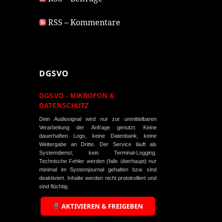
RSS – Kommentare
DGSVO
DGSVO - MIKROFON &
DATENSCHUTZ
Dein Audiosignal wird nur zur unmittelbaren
Verarbeitung der Anfrage genutzt. Keine
dauerhaften Logs, keine Datenbank, keine
Weitergabe an Dritte. Der Service läuft als
Systemdienst; kein Terminal-Logging.
Technische Fehler werden (falls überhaupt) nur
minimal im Systemjournal gehalten bzw. sind
deaktiviert. Inhalte werden nicht protokolliert und
sind flüchtig.
AKTIVIEREN & FREIGEBEN