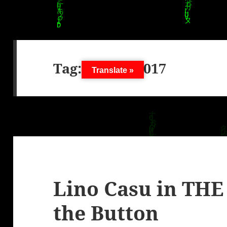
Tag:
27. Juli 2017
Translate »
Lino Casu in THE
the Button