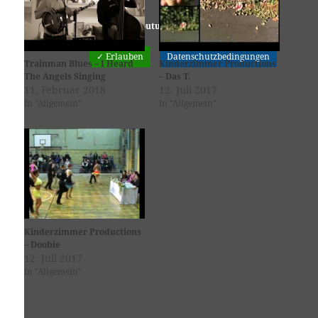
Youtube
ist deaktiviert.
✓ Erlauben
Datenschutzbedingungen
Trainman Blues – I Heard
Kinderzimmer Productions
The Angels Singing
– Das T.
11. Februar 2018
12. Juli 2017
In "Allgemein"
In "Allgemein"
Kinderzimmer Productions
– Doobie
12. Juli 2017
In "Allgemein"