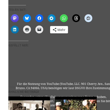
TEILEN MIT:
Mehr
GEFÄLLT MIR:
Für die Nutzung von YouTube (YouTube, LLC, 901 Cherry Ave., San
Bruno, CA 94066, USA) benötigen wir laut DSGVO Ihre Zustimmung
ÄHNLICHE BEITRÄGE
Es werden seitens YouTube personenbezogene Daten erhoben,
verarbeitet und gespeichert. Welche Daten genau entnehmen Sie bit
den Datenschutzbedingungen.