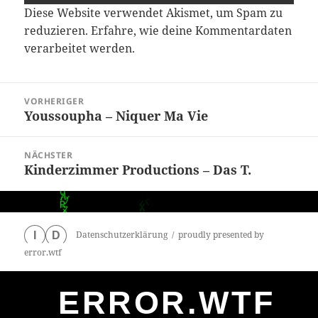
Diese Website verwendet Akismet, um Spam zu
reduzieren.
Erfahre, wie deine Kommentardaten
verarbeitet werden.
Beitragsnavigation
VORHERIGER
Youssoupha – Niquer Ma Vie
Vorheriger
Beitrag:
NÄCHSTER
Kinderzimmer Productions – Das T.
Nächster
Beitrag:
Datenschutzerklärung
proudly presented by
I
D
error.wtf
ERROR.WTF
0
particles