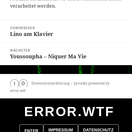
verarbeitet werden.
Beitragsnavigation
VORHERIGER
Lino am Klavier
Vorheriger
Beitrag:
NÄCHSTER
Youssoupha – Niquer Ma Vie
Nächster
Beitrag:
Datenschutzerklärung
proudly presented by
I
D
error.wtf
ERROR.WTF
0
particles
IMPRESSUM
DATENSCHUTZ
ENTER