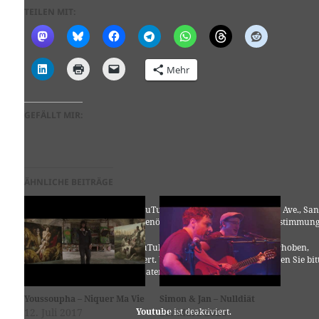
TEILEN MIT:
Mehr
GEFÄLLT MIR:
ÄHNLICHE BEITRÄGE
Für die Nutzung von YouTube (YouTube, LLC, 901 Cherry Ave., San
Bruno, CA 94066, USA) benötigen wir laut DSGVO Ihre Zustimmung
Es werden seitens YouTube personenbezogene Daten erhoben,
verarbeitet und gespeichert. Welche Daten genau entnehmen Sie bit
den Datenschutzbedingungen.
Youssoupha – Niquer Ma Vie
Simon & Jan – Nulldiät
12. Juli 2017
20. März 2020
Youtube
ist deaktiviert.