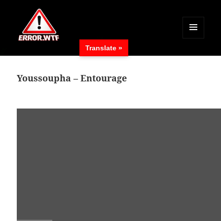
MENÜ
Translate »
UND
ERROR.WTF
WIDGETS
Youssoupha – Entourage