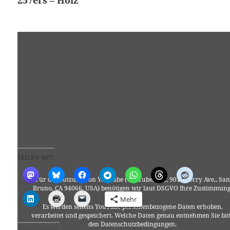
257ers – Holz
TEILEN MIT:
Für die Nutzung von YouTube (YouTube, LLC, 901 Cherry Ave., San
Bruno, CA 94066, USA) benötigen wir laut DSGVO Ihre Zustimmung
Mehr
Es werden seitens YouTube personenbezogene Daten erhoben,
verarbeitet und gespeichert. Welche Daten genau entnehmen Sie bit
den Datenschutzbedingungen.