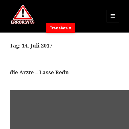
MENÜ
Translate »
UND
ERROR.WTF
WIDGETS
Tag:
14. Juli 2017
die Ärzte – Lasse Redn