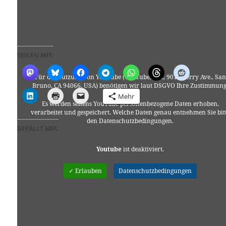
TEILEN MIT:
Für die Nutzung von YouTube (YouTube, LLC, 901 Cherry Ave., San
Bruno, CA 94066, USA) benötigen wir laut DSGVO Ihre Zustimmung
Mehr
Es werden seitens YouTube personenbezogene Daten erhoben,
verarbeitet und gespeichert. Welche Daten genau entnehmen Sie bit
den Datenschutzbedingungen.
GEFÄLLT MIR:
Youtube
ist deaktiviert.
✓ Erlauben
Datenschutzbedingungen