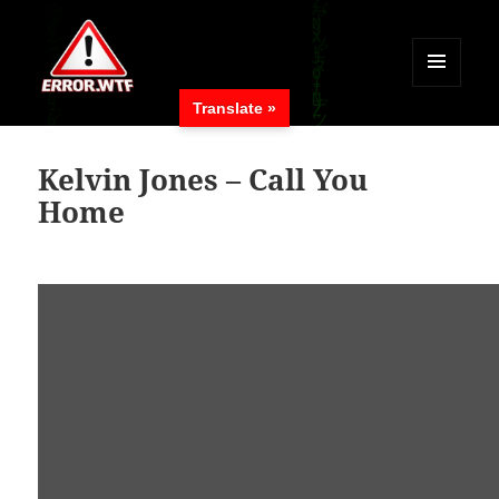
MENÜ
Translate »
UND
ERROR.WTF
WIDGETS
Kelvin Jones – Call You
Home