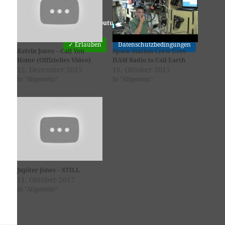
Youtube
ist deaktiviert.
✓ Erlauben
Datenschutzbedingungen
Kelvin Jones – Call You
Space Station Crew Uses
Home (Offizielles Video)
HAM Radio to Call Earth
12. Dezember 2015
16. Oktober 2015
In "Allgemein"
In "Allgemein"
Jupiter Jones – STILL
11. Oktober 2017
In "Allgemein"