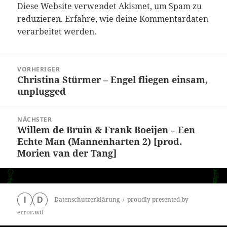
Diese Website verwendet Akismet, um Spam zu
reduzieren.
Erfahre, wie deine Kommentardaten
verarbeitet werden.
Beitragsnavigation
VORHERIGER
Christina Stürmer – Engel fliegen einsam,
Vorheriger
unplugged
Beitrag:
NÄCHSTER
Willem de Bruin & Frank Boeijen – Een
Nächster
Echte Man (Mannenharten 2) [prod.
Beitrag:
Morien van der Tang]
Datenschutzerklärung
proudly presented by
I
D
error.wtf