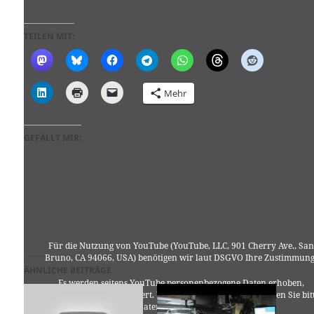
TEILEN MIT:
Mehr
GEFÄLLT MIR:
Für die Nutzung von YouTube (YouTube, LLC, 901 Cherry Ave., San
Bruno, CA 94066, USA) benötigen wir laut DSGVO Ihre Zustimmung
ÄHNLICHE BEITRÄGE
Es werden seitens YouTube personenbezogene Daten erhoben,
verarbeitet und gespeichert. Welche Daten genau entnehmen Sie bit
den Datenschutzbedingungen.