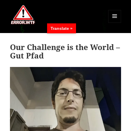
MENÜ
Translate »
UND
ERROR.WTF
WIDGETS
Our Challenge is the World –
Gut Pfad