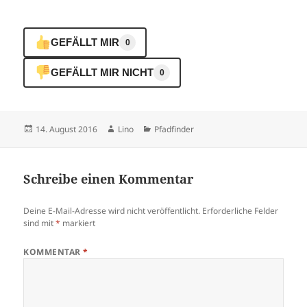
GEFÄLLT MIR
0
GEFÄLLT MIR NICHT
0
Veröffentlicht
Autor
Kategorien
14. August 2016
Lino
Pfadfinder
am
Schreibe einen Kommentar
Deine E-Mail-Adresse wird nicht veröffentlicht.
Erforderliche Felder
sind mit
*
markiert
KOMMENTAR
*