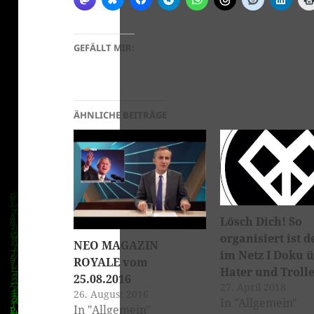
GEFÄLLT MIR:
ÄHNLICHE BEITRÄGE
klärung
Lösch Dich! So
organisiert ist d
NEO MAGAZIN
im Netz I Doku 
ROYALE vom
Hater und Troll
25.08.2016
27. April 2018
26. August 2016
In "Allgemein"
In "Allgemein"