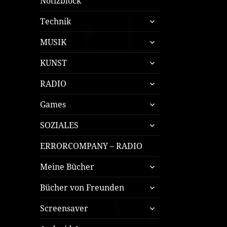
Notizblock
untermenü
Technik
öffnen
untermenü
MUSIK
öffnen
untermenü
KUNST
öffnen
untermenü
RADIO
öffnen
untermenü
Games
öffnen
untermenü
SOZIALES
öffnen
ERRORCOMPANY – RADIO
untermenü
Meine Bücher
öffnen
untermenü
Bücher von Freunden
öffnen
untermenü
Screensaver
öffnen