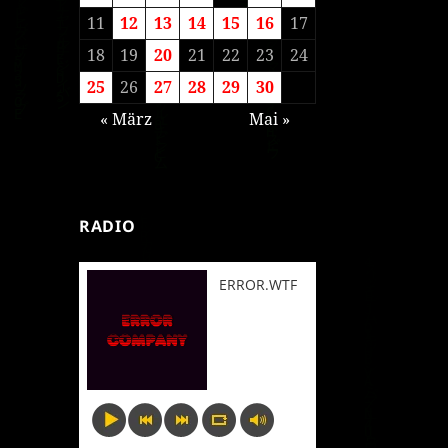
11
12
13
14
15
16
17
18
19
20
21
22
23
24
25
26
27
28
29
30
« März
Mai »
RADIO
ERROR.WTF