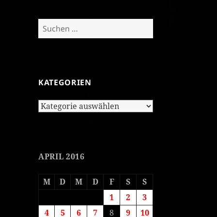
Suchen
nach:
KATEGORIEN
Kategorien
APRIL 2016
M
D
M
D
F
S
S
1
2
3
4
5
6
7
8
9
10