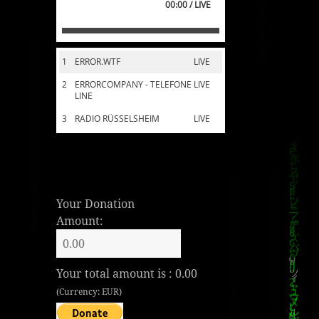
00:00 / LIVE
1
ERROR.WTF
LIVE
2
ERRORCOMPANY - TELEFONE
LIVE
LINE
3
RADIO RÜSSELSHEIM
LIVE
Your Donation
Amount:
Your total amount is :
0.00
(Currency: EUR)