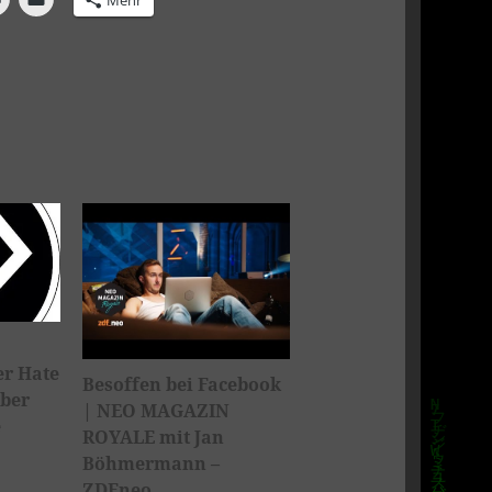
Mehr
er Hate
Besoffen bei Facebook
über
| NEO MAGAZIN
e
ROYALE mit Jan
Böhmermann –
ZDFneo