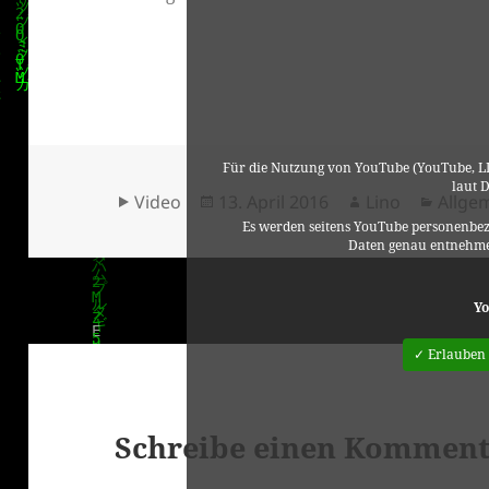
Für die Nutzung von YouTube (YouTube, LL
laut 
Format
Veröffentlicht
Autor
Kateg
Video
13. April 2016
Lino
Allge
am
Es werden seitens YouTube personenbez
Daten genau entnehme
Yo
✓ Erlauben
Schreibe einen Kommen