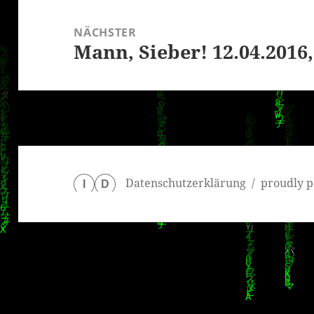
NÄCHSTER
Mann, Sieber! 12.04.2016,
Nächster
Beitrag:
Datenschutzerklärung
proudly p
I
D