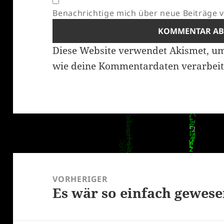
Benachrichtige mich über neue Beiträge vi
Diese Website verwendet Akismet, u
wie deine Kommentardaten verarbeit
Beitragsnavigation
VORHERIGER
Es wär so einfach gewes
Vorheriger
Beitrag: