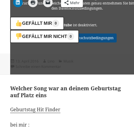
Mehr
verarbeitet und gespeichert. Welche Daten genau entnehmen Sie bit
den Datenschutzbedingungen.
GEFÄLLT MIR
0
Youtube
ist deaktiviert.
GEFÄLLT MIR NICHT
0
✓ Erlauben
Datenschutzbedingungen
Veröffentlicht
Autor
Kategorien
13. April 2016
Lino
Musik
am
zu Johnny Nash – I Can See Clearly Now
Schreibe einen Kommentar
Welcher Song war an deinem Geburtstag
auf Platz eins
Geburtstag Hit Finder
bei mir :