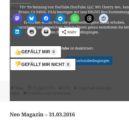
Für die Nutzung von YouTube (YouTube, LLC, 901 Cherry Ave., San
TEILEN MIT:
Bruno, CA 94066, USA) benötigen wir laut DSGVO Ihre Zustimmung
Es werden seitens YouTube personenbezogene Daten erhoben,
verarbeitet und gespeichert. Welche Daten genau entnehmen Sie bit
Mehr
den Datenschutzbedingungen.
Youtube
ist deaktiviert.
GEFÄLLT MIR
0
✓ Erlauben
Datenschutzbedingungen
GEFÄLLT MIR NICHT
0
Format
Veröffentlicht
Autor
Kategorien
Video
13. April 2016
Lino
Allgemein
,
Kabarett
,
am
zu Mann, Sieber! 12.04.2016, April 
Satire
Schreibe einen Kommentar
Neo Magazin – 31.03.2016