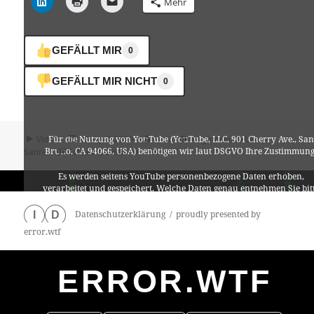
Mehr
GEFÄLLT MIR
0
GEFÄLLT MIR NICHT
0
Format
Veröffentlicht
Autor
Kategorien
Für die Nutzung von YouTube (YouTube, LLC, 901 Cherry Ave., San
Video
13. April 2016
Lino
Allgemein
,
Kabarett
,
Bruno, CA 94066, USA) benötigen wir laut DSGVO Ihre Zustimmung
am
zu Neo Magazin – 31.03.2016
Satire
Schreibe einen Kommentar
Es werden seitens YouTube personenbezogene Daten erhoben,
verarbeitet und gespeichert. Welche Daten genau entnehmen Sie bit
den Datenschutzbedingungen.
Datenschutzerklärung
proudly presented by
I
D
error.wtf
Youtube
ist deaktiviert.
ERROR.WTF
✓ Erlauben
Datenschutzbedingungen
0
particles