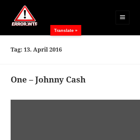
MENÜ
Translate »
UND
ERROR.WTF
WIDGETS
Tag:
13. April 2016
One – Johnny Cash