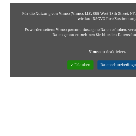
Für die Nutzung von Vimeo (Vimeo, LLC, 555 West 18th Street, NY
wir laut DSGVO Ihre Zustimmung
Es werden seitens Vimeo personenbezogene Daten erhoben, verar
Daten genau entnehmen Sie bitte den Datensch
Vimeo
ist deaktiviert.
✓ Erlauben
Datenschutzbeding