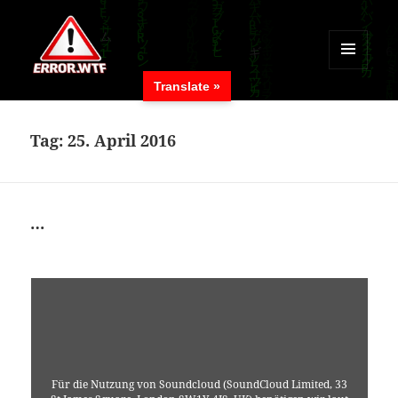
MENÜ
Translate »
UND
ERROR.WTF
WIDGETS
Tag:
25. April 2016
…
Für die Nutzung von Soundcloud (SoundCloud Limited, 33