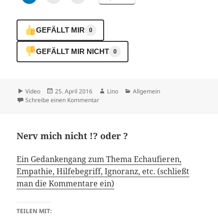
GEFÄLLT MIR
0
GEFÄLLT MIR NICHT
0
Format
Veröffentlicht
Autor
Kategorien
Video
25. April 2016
Lino
Allgemein
am
zu …
Schreibe einen Kommentar
Nerv mich nicht !? oder ?
Ein Gedankengang zum Thema Echaufieren,
Empathie, Hilfebegriff, Ignoranz, etc. (schließt
man die Kommentare ein)
TEILEN MIT: