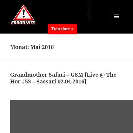
MENÜ
Translate »
UND
ERROR.WTF
WIDGETS
Monat:
Mai 2016
Grandmother Safari – GSM [Live @ The
Hor #53 – Sassari 02.04.2016]