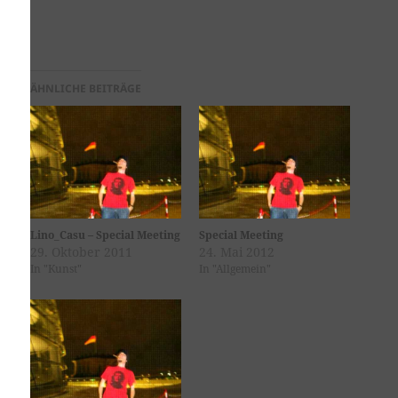
ÄHNLICHE BEITRÄGE
Lino_Casu – Special Meeting
Special Meeting
29. Oktober 2011
24. Mai 2012
In "Kunst"
In "Allgemein"