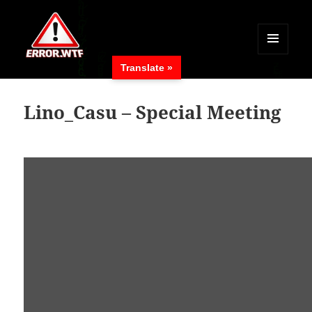
MENÜ
Translate »
UND
ERROR.WTF
WIDGETS
Lino_Casu – Special Meeting