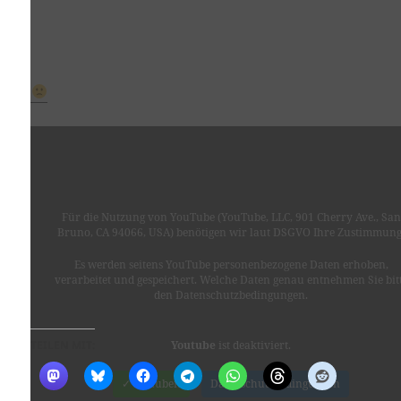
Für die Nutzung von YouTube (YouTube, LLC, 901 Cherry Ave., San
Bruno, CA 94066, USA) benötigen wir laut DSGVO Ihre Zustimmung
Es werden seitens YouTube personenbezogene Daten erhoben,
verarbeitet und gespeichert. Welche Daten genau entnehmen Sie bit
den Datenschutzbedingungen.
TEILEN MIT:
Youtube
ist deaktiviert.
✓ Erlauben
Datenschutzbedingungen