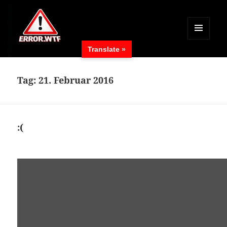
MENÜ
Translate »
UND
ERROR.WTF
WIDGETS
Tag:
21. Februar 2016
:(