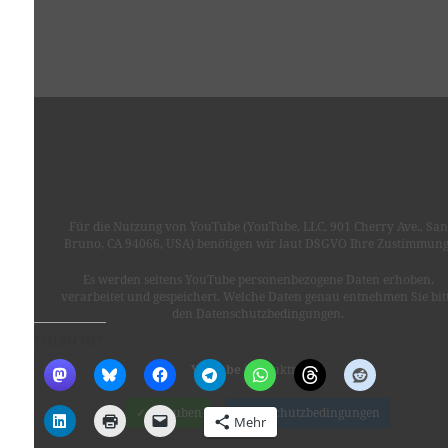
Für die Nutzung von YouTube (YouTube, LLC, 901 Cherry Ave., San
Bruno, CA 94066, USA) benötigen wir laut DSGVO Ihre Zustimmung
Es werden seitens YouTube personenbezogene Daten erhoben,
verarbeitet und gespeichert. Welche Daten genau entnehmen Sie bit
den Datenschutzbedingungen.
TEILEN MIT:
Youtube
ist deaktiviert.
✓ Erlauben
Datenschutzbedingungen
Mehr