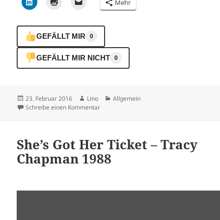
Mehr
GEFÄLLT MIR
0
GEFÄLLT MIR NICHT
0
Veröffentlicht
Autor
Kategorien
23. Februar 2016
Lino
Allgemein
am
zu wer bist du ?
Schreibe einen Kommentar
She’s Got Her Ticket – Tracy
Chapman 1988