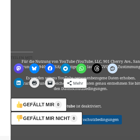
TEILEN MIT:
Für die Nutzung von YouTube (YouTube, LLC, 901 Cherry Ave., San
Bruno, CA 94066, USA) benötigen wir laut DSGVO Ihre Zustimmung
Es werden seitens YouTube personenbezogene Daten erhoben,
Mehr
verarbeitet und gespeichert. Welche Daten genau entnehmen Sie bit
den Datenschutzbedingungen.
GEFÄLLT MIR
0
Youtube
ist deaktiviert.
GEFÄLLT MIR NICHT
0
✓ Erlauben
Datenschutzbedingungen