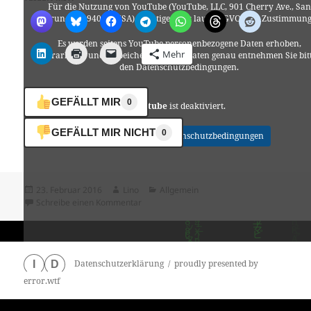
Für die Nutzung von YouTube (YouTube, LLC, 901 Cherry Ave., San
Bruno, CA 94066, USA) benötigen wir laut DSGVO Ihre Zustimmung
Es werden seitens YouTube personenbezogene Daten erhoben,
Mehr
verarbeitet und gespeichert. Welche Daten genau entnehmen Sie bit
den Datenschutzbedingungen.
GEFÄLLT MIR
0
Youtube
ist deaktiviert.
GEFÄLLT MIR NICHT
0
✓ Erlauben
Datenschutzbedingungen
Veröffentlicht
Autor
Kategorien
23. Februar 2016
Lino
Allgemein
am
zu Keine Angst – HERRENMAGAZIN
Schreibe einen Kommentar
Datenschutzerklärung
proudly presented by
I
D
error.wtf