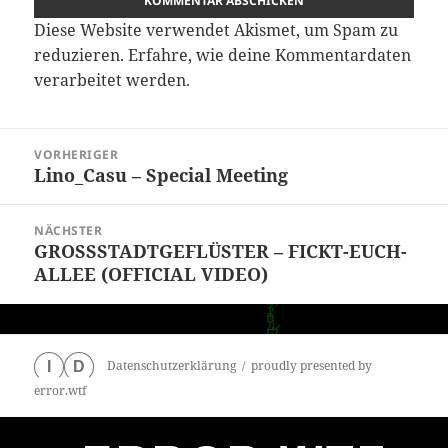
Diese Website verwendet Akismet, um Spam zu
reduzieren.
Erfahre, wie deine Kommentardaten
verarbeitet werden.
Beitragsnavigation
VORHERIGER
Lino_Casu – Special Meeting
Vorheriger
Beitrag:
NÄCHSTER
GROSSSTADTGEFLÜSTER – FICKT-EUCH-
Nächster
ALLEE (OFFICIAL VIDEO)
Beitrag:
Datenschutzerklärung
proudly presented by
I
D
error.wtf