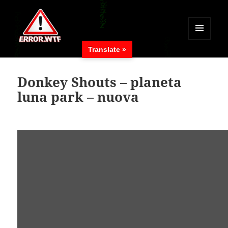
MENÜ
Translate »
UND
ERROR.WTF
WIDGETS
Donkey Shouts – planeta
luna park – nuova