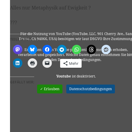
Alles nur Metaphysik auf Ewigkeit ?
???
Für die Nutzung von YouTube (YouTube, LLC, 901 Cherry Ave., San
Bruno, CA 94066, USA) benötigen wir laut DSGVO Ihre Zustimmung
TEILEN MIT:
Es werden seitens YouTube personenbezogene Daten erhoben,
verarbeitet und gespeichert. Welche Daten genau entnehmen Sie bit
den Datenschutzbedingungen.
Mehr
Youtube
ist deaktiviert.
GEFÄLLT MIR:
✓ Erlauben
Datenschutzbedingungen