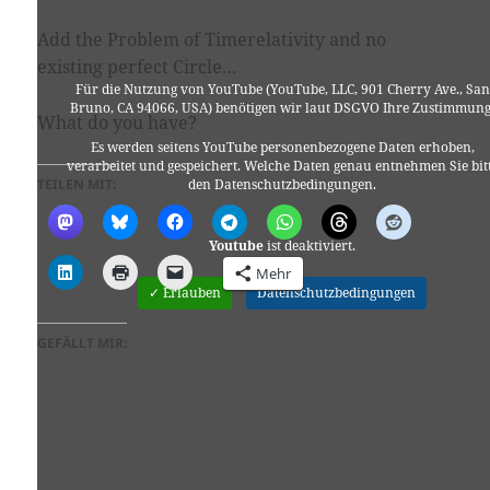
Add the Problem of Timerelativity and no
existing perfect Circle…
Für die Nutzung von YouTube (YouTube, LLC, 901 Cherry Ave., San
Bruno, CA 94066, USA) benötigen wir laut DSGVO Ihre Zustimmung
What do you have?
Es werden seitens YouTube personenbezogene Daten erhoben,
verarbeitet und gespeichert. Welche Daten genau entnehmen Sie bit
den Datenschutzbedingungen.
TEILEN MIT:
Youtube
ist deaktiviert.
Mehr
✓ Erlauben
Datenschutzbedingungen
GEFÄLLT MIR: