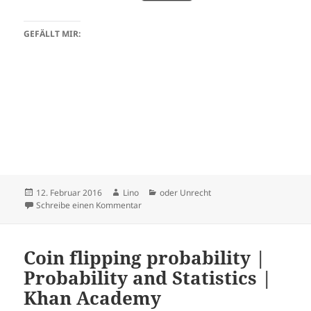
GEFÄLLT MIR:
Veröffentlicht
Autor
Kategorien
12. Februar 2016
Lino
oder Unrecht
am
zu Amazonbestellung
Schreibe einen Kommentar
Coin flipping probability |
Probability and Statistics |
Khan Academy