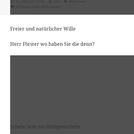
Veröffentlicht
Autor
Kategorien
12. Februar 2016
Lino
Allgemein
am
zu PatVerfü – die schlaue Patientenverfügu
Schreibe einen Kommentar
Freier und natürlicher Wille
Herr Förster wo haben Sie die denn?
Schein Sein ein Heiligenschein