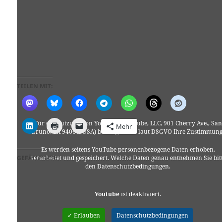
TEILEN MIT:
Für die Nutzung von YouTube (YouTube, LLC, 901 Cherry Ave., San
Mehr
Bruno, CA 94066, USA) benötigen wir laut DSGVO Ihre Zustimmung
Es werden seitens YouTube personenbezogene Daten erhoben,
GEFÄLLT MIR:
verarbeitet und gespeichert. Welche Daten genau entnehmen Sie bit
den Datenschutzbedingungen.
Youtube
ist deaktiviert.
✓ Erlauben
Datenschutzbedingungen