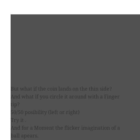
But what if the coin lands on the thin side?
And what if you circle it around with a Finger
tip?
50/50 posibility (left or right)
Try it .
And for a Moment the flicker imagination of a
ball apears.