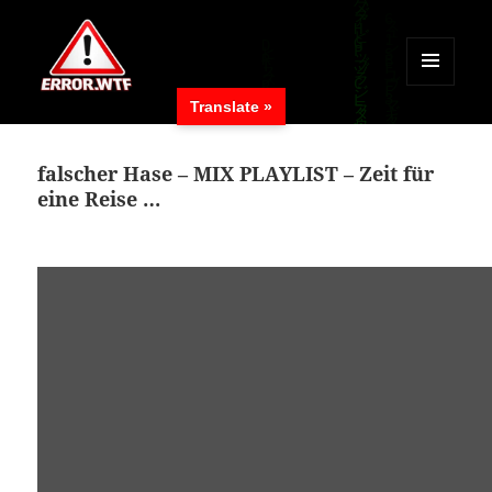
MENÜ
Translate »
UND
ERROR.WTF
WIDGETS
falscher Hase – MIX PLAYLIST – Zeit für
eine Reise …