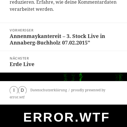
reduzieren.
Erfahre, wie deine Kommentardaten
verarbeitet werden.
Beitragsnavigation
VORHERIGER
Annenmaykantereit – 3. Stock Live in
Vorheriger
Annaberg-Buchholz 07.02.2015″
Beitrag:
NÄCHSTER
Erde Live
Nächster
Beitrag:
Datenschutzerklärung
proudly presented by
I
D
error.wtf
ERROR.WTF
0
particles