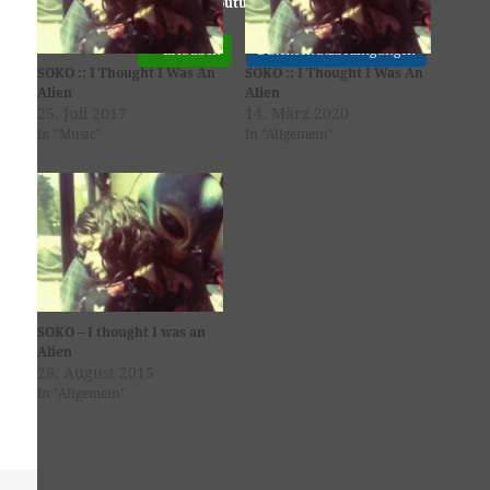
Youtube
ist deaktiviert.
✓ Erlauben
Datenschutzbedingungen
SOKO :: I Thought I Was An
SOKO :: I Thought I Was An
Alien
Alien
25. Juli 2017
14. März 2020
In "Music"
In "Allgemein"
SOKO – I thought I was an
Alien
28. August 2015
In "Allgemein"