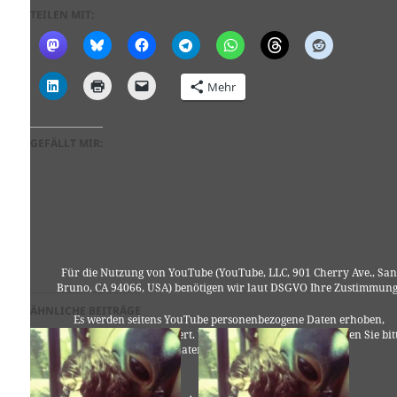
TEILEN MIT:
Mehr
GEFÄLLT MIR:
Für die Nutzung von YouTube (YouTube, LLC, 901 Cherry Ave., San
Bruno, CA 94066, USA) benötigen wir laut DSGVO Ihre Zustimmung
ÄHNLICHE BEITRÄGE
Es werden seitens YouTube personenbezogene Daten erhoben,
verarbeitet und gespeichert. Welche Daten genau entnehmen Sie bit
den Datenschutzbedingungen.