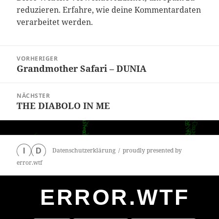
reduzieren.
Erfahre, wie deine Kommentardaten
verarbeitet werden.
Beitragsnavigation
VORHERIGER
Grandmother Safari – DUNIA
Vorheriger
Beitrag:
NÄCHSTER
THE DIABOLO IN ME
Nächster
Beitrag:
Datenschutzerklärung
proudly presented by
I
D
error.wtf
ERROR.WTF
0
particles