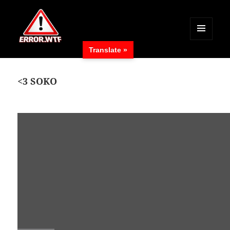
MENÜ
Translate »
UND
ERROR.WTF
WIDGETS
<3 SOKO