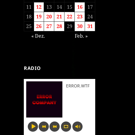
11
12
13
14
15
16
17
18
19
20
21
22
23
24
25
26
27
28
29
30
31
« Dez.
Feb. »
RADIO
ERROR.WTF