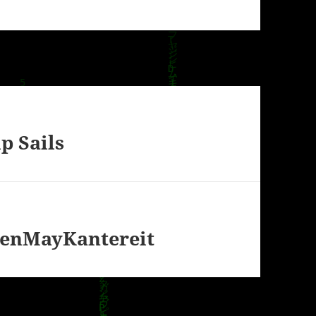
p Sails
nenMayKantereit