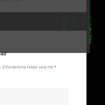
gemein
,
Musik
tar
.
Erforderliche Felder sind mit
*