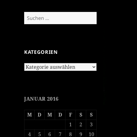
Suchen
nach:
KATEGORIEN
Kategorien
JANUAR 2016
M
D
M
D
F
S
S
1
2
3
4
5
6
7
8
9
10