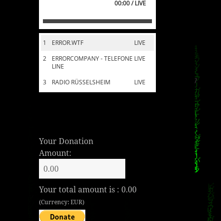
00:00 / LIVE
1
ERROR.WTF
LIVE
2
ERRORCOMPANY - TELEFONE
LIVE
LINE
3
RADIO RÜSSELSHEIM
LIVE
Your Donation
Amount:
Your total amount is :
0.00
(Currency: EUR)