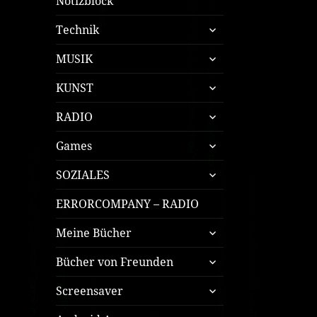
Notizblock
untermenü
Technik
öffnen
untermenü
MUSIK
öffnen
untermenü
KUNST
öffnen
untermenü
RADIO
öffnen
untermenü
Games
öffnen
untermenü
SOZIALES
öffnen
ERRORCOMPANY – RADIO
untermenü
Meine Bücher
öffnen
untermenü
Bücher von Freunden
öffnen
untermenü
Screensaver
öffnen