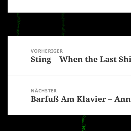
Beitragsnavigation
VORHERIGER
Sting – When the Last Shi
Vorheriger
Beitrag:
NÄCHSTER
Barfuß Am Klavier – An
Nächster
Beitrag: