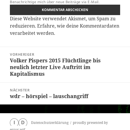
Benachrichtige mich über neue Beiträge via E-Mail.
Diese Website verwendet Akismet, um Spam zu
reduzieren.
Erfahre, wie deine Kommentardaten
verarbeitet werden.
Beitragsnavigation
VORHERIGER
Volker Pispers 2015 Flüchtlinge bis
Vorheriger
neulich letzter Live Auftritt im
Beitrag:
Kapitalismus
NÄCHSTER
wdr – hörspiel – lauschangriff
Nächster
Beitrag:
Datenschutzerklärung
proudly presented by
I
D
error.wtf