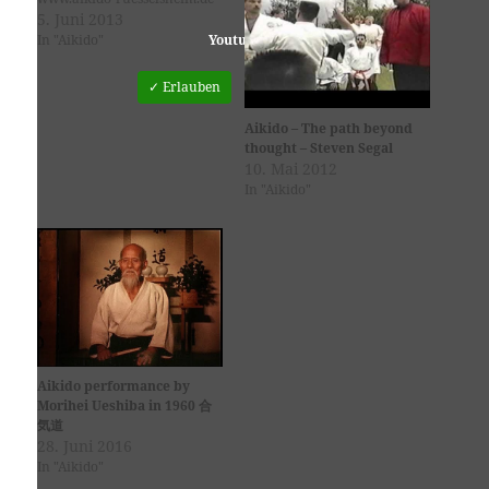
5. Juni 2013
In "Aikido"
Youtube
ist deaktiviert.
✓ Erlauben
Datenschutzbedingungen
Aikido – The path beyond
thought – Steven Segal
10. Mai 2012
In "Aikido"
Aikido performance by
Morihei Ueshiba in 1960 合
気道
28. Juni 2016
In "Aikido"