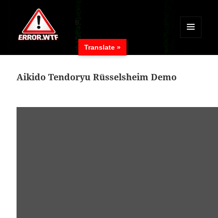
MENÜ
Translate »
UND
ERROR.WTF
WIDGETS
Aikido Tendoryu Rüsselsheim Demo