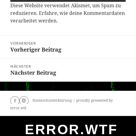
Diese Website verwendet Akismet, um Spam zu
reduzieren.
Erfahre, wie deine Kommentardaten
verarbeitet werden.
Beitragsnavigation
VORHERIGER
Vorheriger Beitrag
Vorheriger
Beitrag:
NÄCHSTER
Nächster Beitrag
Nächster
Beitrag:
Datenschutzerklärung
proudly presented by
I
D
error.wtf
ERROR.WTF
0
particles