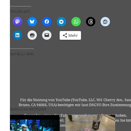
TEILEN MIT:
Mehr
GEFÄLLT MIR:
Für die Nutzung von YouTube (YouTube, LLC, 901 Cherry Ave., San
Bruno, CA 94066, USA) benötigen wir laut DSGVO Ihre Zustimmung
ÄHNLICHE BEITRÄGE
Es werden seitens YouTube personenbezogene Daten erhoben,
verarbeitet und gespeichert. Welche Daten genau entnehmen Sie bit
den Datenschutzbedingungen.