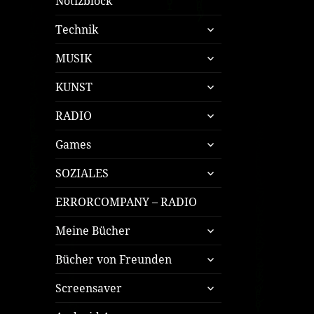
Notizblock
untermenü
Technik
öffnen
untermenü
MUSIK
öffnen
untermenü
KUNST
öffnen
untermenü
RADIO
öffnen
untermenü
Games
öffnen
untermenü
SOZIALES
öffnen
ERRORCOMPANY – RADIO
untermenü
Meine Bücher
öffnen
untermenü
Bücher von Freunden
öffnen
untermenü
Screensaver
öffnen