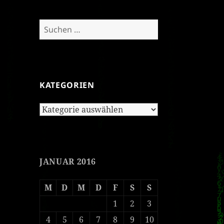
Suchen
nach:
KATEGORIEN
Kategorien
JANUAR 2016
M
D
M
D
F
S
S
1
2
3
4
5
6
7
8
9
10