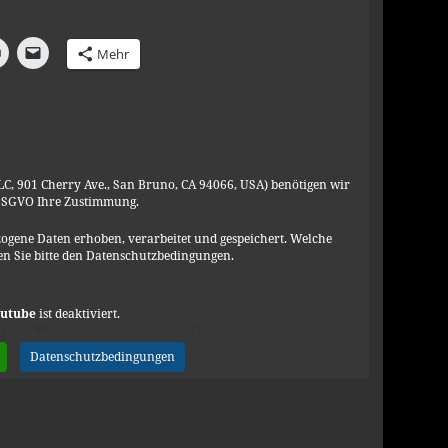
Mehr
C, 901 Cherry Ave., San Bruno, CA 94066, USA) benötigen wir
C, 901 Cherry Ave., San Bruno, CA 94066, USA) benötigen wir
DSGVO Ihre Zustimmung.
DSGVO Ihre Zustimmung.
ogene Daten erhoben, verarbeitet und gespeichert. Welche
ogene Daten erhoben, verarbeitet und gespeichert. Welche
n Sie bitte den Datenschutzbedingungen.
n Sie bitte den Datenschutzbedingungen.
utube
utube
ist deaktiviert.
ist deaktiviert.
gorien
zu 7 Tage unter Pfadfind
age
Schreibe einen Kommentar
Datenschutzbedingungen
Datenschutzbedingungen