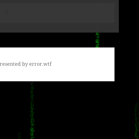
te
SEITE
3
resented by error.wtf