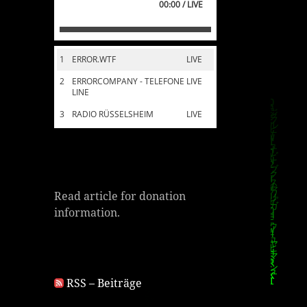
00:00 / LIVE
1
ERROR.WTF
LIVE
2
ERRORCOMPANY - TELEFONE
LIVE
LINE
3
RADIO RÜSSELSHEIM
LIVE
Read article for donation
information.
RSS – Beiträge