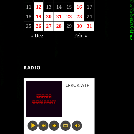
11
12
13
14
15
16
17
18
19
20
21
22
23
24
25
26
27
28
29
30
31
« Dez.
Feb. »
RADIO
ERROR.WTF