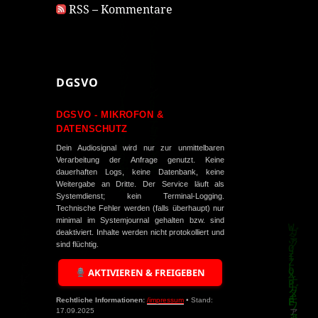
RSS – Kommentare
DGSVO
DGSVO - MIKROFON &
DATENSCHUTZ
Dein Audiosignal wird nur zur unmittelbaren
Verarbeitung der Anfrage genutzt. Keine
dauerhaften Logs, keine Datenbank, keine
Weitergabe an Dritte. Der Service läuft als
Systemdienst; kein Terminal-Logging.
Technische Fehler werden (falls überhaupt) nur
minimal im Systemjournal gehalten bzw. sind
deaktiviert. Inhalte werden nicht protokolliert und
sind flüchtig.
AKTIVIEREN & FREIGEBEN
Rechtliche Informationen:
/impressum
• Stand:
17.09.2025