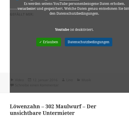
Es werden seitens YouTube personenbezogene Daten erhoben,
verarbeitet und gespeichert. Welche Daten genau entnehmen Sie bit
den Datenschutzbedingungen.
GEFÄLLT MIR:
Youtube
ist deaktiviert.
✓ Erlauben
Datenschutzbedingungen
Format
Veröffentlicht
Autor
Kategorien
Video
12. Januar 2016
Lino
Musik
am
zu Tim Bendzko – Nur Noch Kurz Die Welt R
Schreibe einen Kommentar
Löwenzahn – 302 Maulwurf – Der
unsichtbare Untermieter