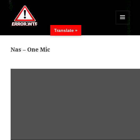
MENÜ
Translate »
UND
ERROR.WTF
WIDGETS
Nas – One Mic