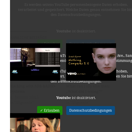
Es werden seitens YouTube personenbezogene Daten erhoben,
verarbeitet und gespeichert. Welche Daten genau entnehmen Sie bit
den Datenschutzbedingungen.
Youtube
ist deaktiviert.
ÄHNLICHE BEITRÄGE
✓ Erlauben
Datenschutzbedingungen
Für die Nutzung von YouTube (YouTube, LLC, 901 Cherry Ave., San
Bruno, CA 94066, USA) benötigen wir laut DSGVO Ihre Zustimmung
Es werden seitens YouTube personenbezogene Daten erhoben,
verarbeitet und gespeichert. Welche Daten genau entnehmen Sie bit
den Datenschutzbedingungen.
Hacking with SDR-RADIO-
What can I say else then:
Systems
„What did I wrong?“
6. Januar 2015
29. Januar 2018
Youtube
ist deaktiviert.
In "Allgemein"
In "Allgemein"
✓ Erlauben
Datenschutzbedingungen