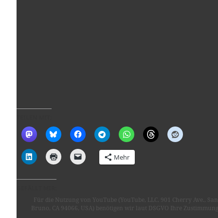
TEILEN MIT:
Mehr
GEFÄLLT MIR:
Für die Nutzung von YouTube (YouTube, LLC, 901 Cherry Ave., San
Bruno, CA 94066, USA) benötigen wir laut DSGVO Ihre Zustimmung