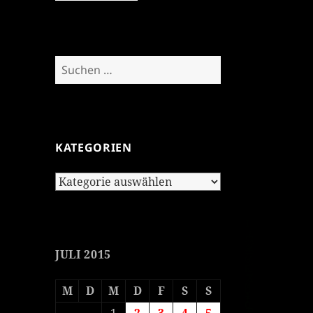
Suchen
nach:
KATEGORIEN
Kategorien
JULI 2015
M
D
M
D
F
S
S
1
2
3
4
5