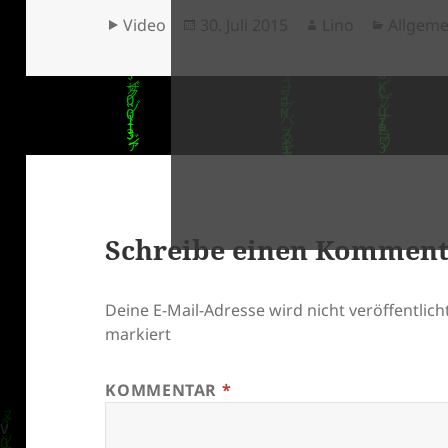
Format
Veröffentlicht
Autor
Kategor
Video
30. Juli 2015
Lino
Allgeme
am
klärung
Schreibe einen Kommen
Deine E-Mail-Adresse wird nicht veröffentlicht
markiert
KOMMENTAR
*