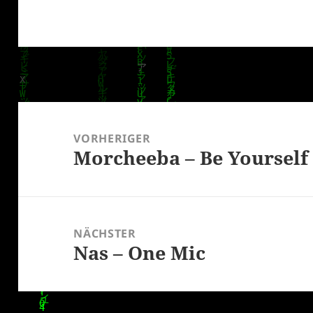
Beitragsnavigation
VORHERIGER
Morcheeba – Be Yourself
Vorheriger
Beitrag:
NÄCHSTER
Nas – One Mic
Nächster
Beitrag: