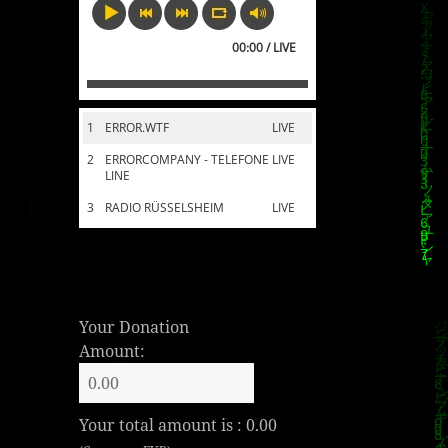
00:00 / LIVE
1
ERROR.WTF
LIVE
2
ERRORCOMPANY - TELEFONE
LIVE
LINE
3
RADIO RÜSSELSHEIM
LIVE
Your Donation
Amount:
Your total amount is :
0.00