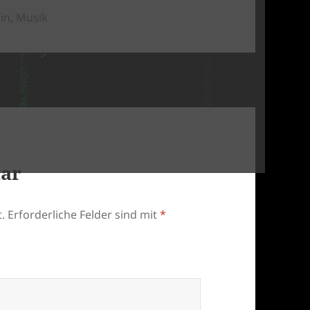
ien
in
,
Musik
tar
.
Erforderliche Felder sind mit
*