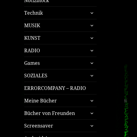
Notizblock
untermenü
Technik
öffnen
untermenü
MUSIK
öffnen
untermenü
KUNST
öffnen
untermenü
RADIO
öffnen
untermenü
Games
öffnen
untermenü
SOZIALES
öffnen
ERRORCOMPANY – RADIO
untermenü
Meine Bücher
öffnen
untermenü
Bücher von Freunden
öffnen
untermenü
Screensaver
öffnen