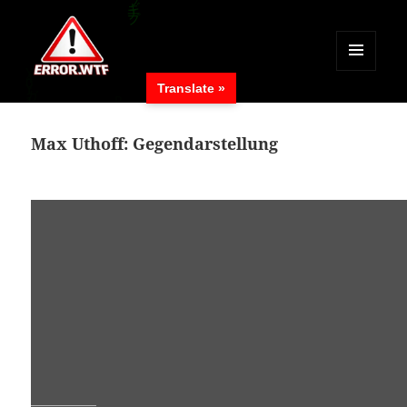
MENÜ
Translate »
UND
ERROR.WTF
WIDGETS
Max Uthoff: Gegendarstellung