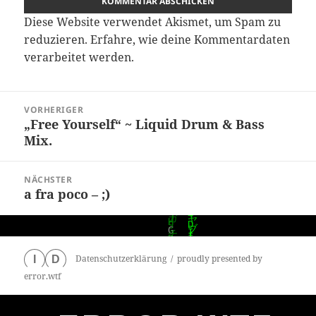
Diese Website verwendet Akismet, um Spam zu
reduzieren.
Erfahre, wie deine Kommentardaten
verarbeitet werden.
Beitragsnavigation
VORHERIGER
„Free Yourself“ ~ Liquid Drum & Bass
Vorheriger
Mix.
Beitrag:
NÄCHSTER
a fra poco – ;)
Nächster
Beitrag:
Datenschutzerklärung
proudly presented by
I
D
error.wtf