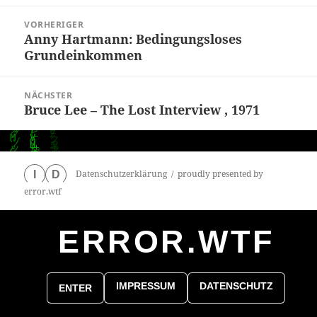
Beitragsnavigation
VORHERIGER
Anny Hartmann: Bedingungsloses
Vorheriger
Grundeinkommen
Beitrag:
NÄCHSTER
Bruce Lee – The Lost Interview , 1971
Nächster
Beitrag:
Datenschutzerklärung
proudly presented by
I
D
error.wtf
ERROR.WTF
0
particles
IMPRESSUM
DATENSCHUTZ
ENTER