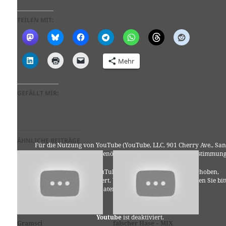
TEILEN MIT:
Mehr
GEFÄLLT MIR:
ÄHNLICHE BEITRÄGE
Für die Nutzung von YouTube (YouTube, LLC, 901 Cherry Ave., San
Bruno, CA 94066, USA) benötigen wir laut DSGVO Ihre Zustimmung
Es werden seitens YouTube personenbezogene Daten erhoben,
verarbeitet und gespeichert. Welche Daten genau entnehmen Sie bit
den Datenschutzbedingungen.
Youtube
ist deaktiviert.
Gramsci
falscher Hase – MIX