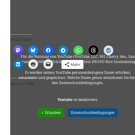
TEILEN MIT:
Für die Nutzung von YouTube (YouTube, LLC, 901 Cherry Ave., San
Bruno, CA 94066, USA) benötigen wir laut DSGVO Ihre Zustimmung
Mehr
Es werden seitens YouTube personenbezogene Daten erhoben,
verarbeitet und gespeichert. Welche Daten genau entnehmen Sie bit
den Datenschutzbedingungen.
GEFÄLLT MIR:
Youtube
ist deaktiviert.
✓ Erlauben
Datenschutzbedingungen