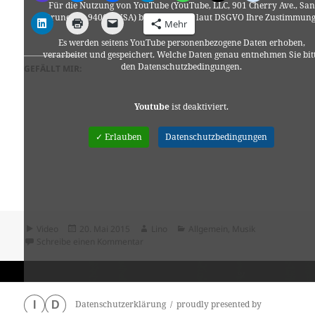
Für die Nutzung von YouTube (YouTube, LLC, 901 Cherry Ave., San
Bruno, CA 94066, USA) benötigen wir laut DSGVO Ihre Zustimmung
Mehr
Es werden seitens YouTube personenbezogene Daten erhoben,
verarbeitet und gespeichert. Welche Daten genau entnehmen Sie bit
den Datenschutzbedingungen.
GEFÄLLT MIR:
Youtube
ist deaktiviert.
✓ Erlauben
Datenschutzbedingungen
Format
Veröffentlicht
Autor
Kategorien
Video
20. Mai 2015
Lino
Allgemein
,
Musik
am
zu Major Lazer & DJ Snake – Lean On (feat.
Schreibe einen Kommentar
Datenschutzerklärung
proudly presented by
I
D