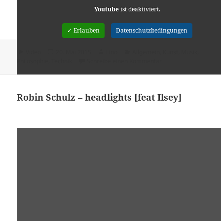
Youtube
ist deaktiviert.
✓ Erlauben
Datenschutzbedingungen
Format
Veröffentlicht
Autor
Kategorien
Video
20. Mai 2015
Lino
Allgemein
,
Kunst
,
Musik
,
am
zu „Sofa, Macadam an
Philosophie
,
Technik
Schreibe einen Kommentar
Robin Schulz – headlights [feat Ilsey]