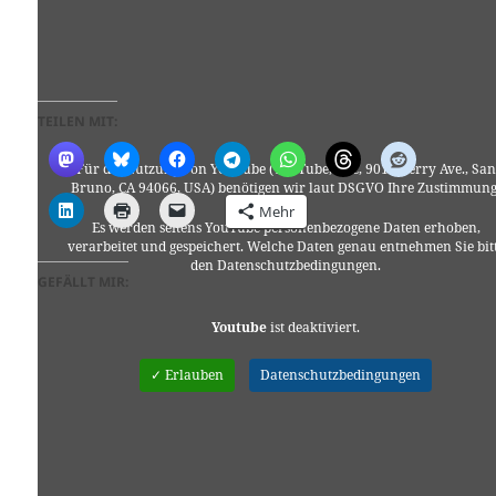
TEILEN MIT:
Für die Nutzung von YouTube (YouTube, LLC, 901 Cherry Ave., San
Bruno, CA 94066, USA) benötigen wir laut DSGVO Ihre Zustimmung
Mehr
Es werden seitens YouTube personenbezogene Daten erhoben,
verarbeitet und gespeichert. Welche Daten genau entnehmen Sie bit
den Datenschutzbedingungen.
GEFÄLLT MIR:
Youtube
ist deaktiviert.
✓ Erlauben
Datenschutzbedingungen