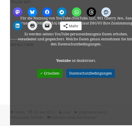
TEILEN MIT:
Für die Nutzung von YouTube (YouTube, LLC, 901 Cherry Ave., San
Bruno, CA 94066, USA) benötigen wir laut DSGVO Ihre Zustimmung
Mehr
Es werden seitens YouTube personenbezogene Daten erhoben,
verarbeitet und gespeichert. Welche Daten genau entnehmen Sie bit
den Datenschutzbedingungen.
GEFÄLLT MIR:
Youtube
ist deaktiviert.
✓ Erlauben
Datenschutzbedingungen
Format
Veröffentlicht
Autor
Kategorien
Video
20. Mai 2015
Lino
Allgemein
,
Kunst
,
am
zu Jugglin at Wallstr
Philosophie
,
Technik
Schreibe einen Kommentar