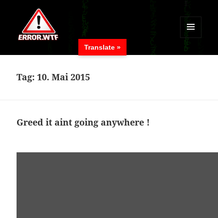
MENÜ
Translate »
UND
ERROR.WTF
WIDGETS
Tag:
10. Mai 2015
Greed it aint going anywhere !