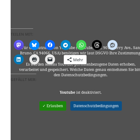
TEILEN MIT:
Für die Nutzung von YouTube (YouTube, LLC, 901 Cherry Ave., San
Bruno, CA 94066, USA) benötigen wir laut DSGVO Ihre Zustimmung
Mehr
Es werden seitens YouTube personenbezogene Daten erhoben,
verarbeitet und gespeichert. Welche Daten genau entnehmen Sie bit
den Datenschutzbedingungen.
GEFÄLLT MIR:
Youtube
ist deaktiviert.
✓ Erlauben
Datenschutzbedingungen