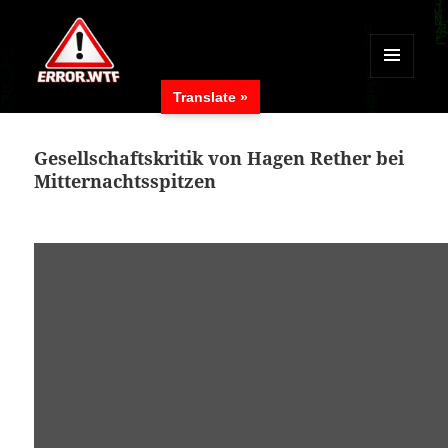
MENÜ
Translate »
UND
ERROR.WTF
WIDGETS
Gesellschaftskritik von Hagen Rether bei
Mitternachtsspitzen