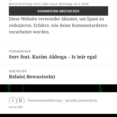
Benachrichtige mich über neue Beiträge via E-Mail.
Diese Website verwendet Akismet, um Spam zu
reduzieren.
Erfahre, wie deine Kommentardaten
verarbeitet werden.
Beitragsnavigation
VORHERIGER
Serc feat. Kazim Akboga – Is´ mir egal
Vorheriger
Beitrag:
NÄCHSTER
Relais(-Bewustsein)
Nächster
Beitrag:
Datenschutzerklärung
proudly presented by
I
D
error.wtf